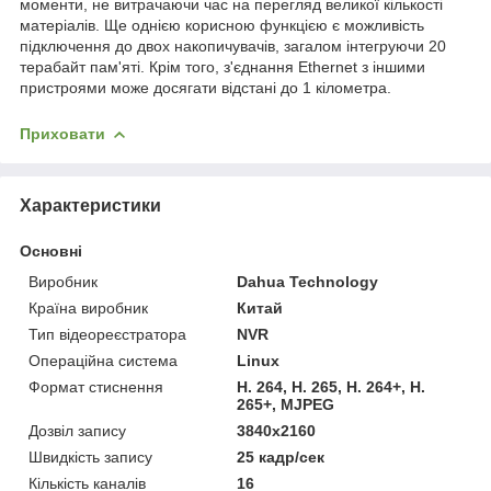
моменти, не витрачаючи час на перегляд великої кількості
матеріалів. Ще однією корисною функцією є можливість
підключення до двох накопичувачів, загалом інтегруючи 20
терабайт пам'яті. Крім того, з'єднання Ethernet з іншими
пристроями може досягати відстані до 1 кілометра.
Приховати
Характеристики
Основні
Виробник
Dahua Technology
Країна виробник
Китай
Тип відеореєстратора
NVR
Операційна система
Linux
Формат стиснення
H. 264, H. 265, H. 264+, H.
265+, MJPEG
Дозвіл запису
3840х2160
Швидкість запису
25 кадр/сек
Кількість каналів
16