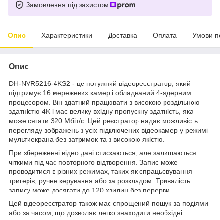
Замовлення під захистом
Опис
Характеристики
Доставка
Оплата
Умови п
Опис
DH-NVR5216-4KS2 - це потужний відеореєстратор, який
підтримує 16 мережевих камер і обладнаний 4-ядерним
процесором. Він здатний працювати з високою роздільною
здатністю 4K і має велику вхідну пропускну здатність, яка
може сягати 320 Мбіт/с. Цей реєстратор надає можливість
перегляду зображень з усіх підключених відеокамер у режимі
мультиекрана без затримок та з високою якістю.
При збереженні відео дані стискаються, але залишаються
чіткими під час повторного відтворення. Запис може
проводитися в різних режимах, таких як спрацьовування
тригерів, ручне керування або за розкладом. Тривалість
запису може досягати до 120 хвилин без перерви.
Цей відеореєстратор також має спрощений пошук за подіями
або за часом, що дозволяє легко знаходити необхідні