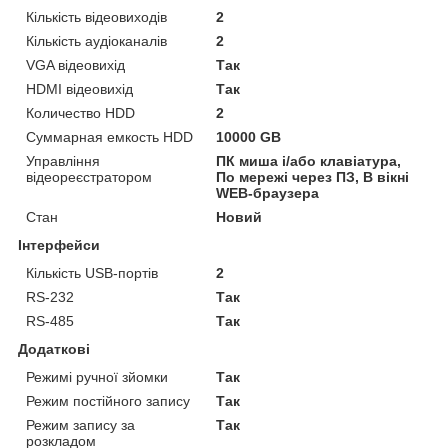
Кількість відеовиходів
2
Кількість аудіоканалів
2
VGA відеовихід
Так
HDMI відеовихід
Так
Количество HDD
2
Суммарная емкость HDD
10000 GB
Управління
ПК миша і/або клавіатура,
відеореєстратором
По мережі через ПЗ, В вікні
WEB-браузера
Стан
Новий
Інтерфейси
Кількість USB-портів
2
RS-232
Так
RS-485
Так
Додаткові
Режимі ручної зйомки
Так
Режим постійного запису
Так
Режим запису за
Так
розкладом