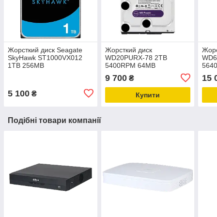
Жорсткий диск Seagate
Жорсткий диск
Жорс
SkyHawk ST1000VX012
WD20PURX-78 2TB
WD6
1TB 256MB
5400RPM 64MB
564
9 700
15 
₴
5 100
₴
Купити
Подібні товари компанії