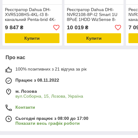
Реєстратор Dahua DH-
Реєстратор Dahua DHI-
Реєс
XVR5108HS-4KL-I3 8-
NVR2108-8P-I2 Smart 1U
NVR2
канальний Penta-brid 4K-
8PoE 1HDD WizSense 8-
кана
N/5MP Compact 1U 1HDD
канальний мережевий
1HD
9 847
10 019
7 0
₴
₴
WizSense
відеореєстратор
Купити
Купити
Про нас
100% позитивних з 21 відгука за рік
Працює з 08.11.2022
м. Лозова
вул.Соборна, 15, Лозова, Україна
Контакти
Сьогодні працює з 08:00 до 17:00
Показати весь графік роботи