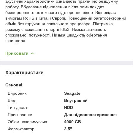
акустичні характеристики означають практично безшумну
роботу. Вбудоване відновлення після помилок для
безперервного потокового відтворення відео. Відповідає
вимогам RoHS в Китаї і Європі. Повноцінний багатосекторний
обмін без втручання локального процесора. Підтримка
режиму споживання енергії Idle3. Низька активність
споживаної потужності. Низька швидкість обертання
шпинделя.
Приховати
Характеристики
Основні
Виробник
Seagate
Вид
Внутрішній
Тип диска
HDD
Призначення
Для відеоспостереження
Об'єм накопичувача
4000 GB
Форм-фактор
3.5"