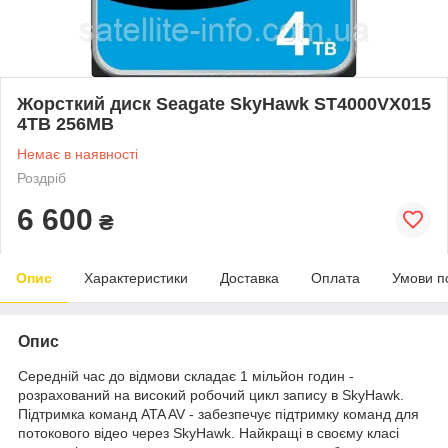
Жорсткий диск Seagate SkyHawk ST4000VX015
4TB 256MB
Немає в наявності
Роздріб
6 600
₴
Опис
Характеристики
Доставка
Оплата
Умови п
Опис
Середній час до відмови складає 1 мільйон годин -
розрахований на високий робочий цикл запису в SkyHawk.
Підтримка команд ATA AV - забезпечує підтримку команд для
потокового відео через SkyHawk. Найкращі в своєму класі