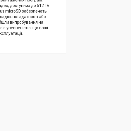
завантаження програм.
ідео, доступних до 512 ГБ.
Plus microSD забезпечать
оздільної здатності або
ройшли випробування на
о з упевненістю, що ваші
ксплуатації.