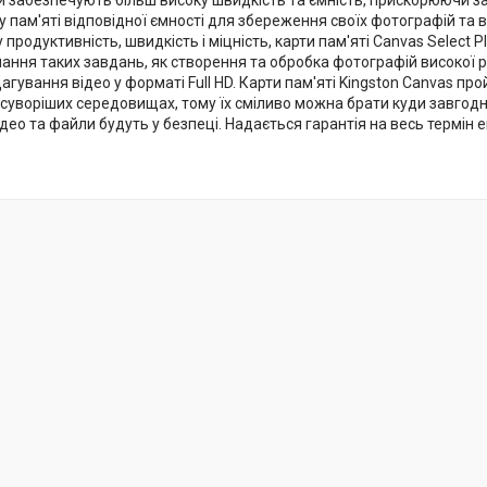
ни забезпечують більш високу швидкість та ємність, прискорюючи 
у пам'яті відповідної ємності для збереження своїх фотографій та в
продуктивність, швидкість і міцність, карти пам'яті Canvas Select 
ання таких завдань, як створення та обробка фотографій високої р
агування відео у форматі Full HD. Карти пам'яті Kingston Canvas п
йсуворіших середовищах, тому їх сміливо можна брати куди завгодн
ідео та файли будуть у безпеці. Надається гарантія на весь термін е