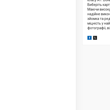
класу A1. Во
Виберіть карт
Маючи високу 
надійне викон
зйомка та ред
міцність у на
фотографії, в