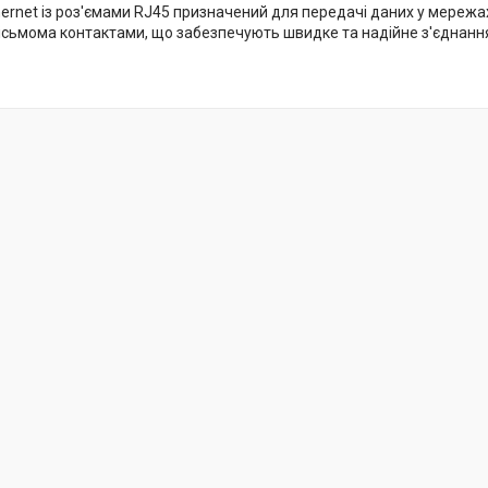
ernet із роз'ємами RJ45 призначений для передачі даних у мережах
вісьмома контактами, що забезпечують швидке та надійне з'єднанн