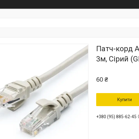
Патч-корд A
3м, Сірий (
60 ₴
Купити
+380 (95) 885-62-45