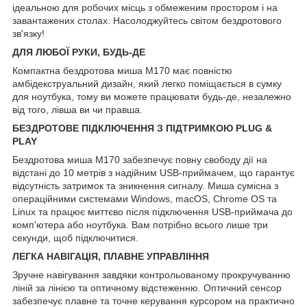
ідеальною для робочих місць з обмеженим простором і на
завантажених столах. Насолоджуйтесь світом бездротового
зв'язку!
ДЛЯ ЛЮБОЇ РУКИ, БУДЬ-ДЕ
Компактна бездротова миша M170 має повністю
амбідекструальний дизайн, який легко поміщається в сумку
для ноутбука, тому ви можете працювати будь-де, незалежно
від того, лівша ви чи правша.
БЕЗДРОТОВЕ ПІДКЛЮЧЕННЯ З ПІДТРИМКОЮ PLUG &
PLAY
Бездротова миша M170 забезпечує повну свободу дії на
відстані до 10 метрів з надійним USB-приймачем, що гарантує
відсутність затримок та зникнення сигналу. Миша сумісна з
операційними системами Windows, macOS, Chrome OS та
Linux та працює миттєво після підключення USB-приймача до
комп'ютера або ноутбука. Вам потрібно всього лише три
секунди, щоб підключитися.
ЛЕГКА НАВІГАЦІЯ, ПЛАВНЕ УПРАВЛІННЯ
Зручне навігування завдяки контрольованому прокручуванню
ліній за лінією та оптичному відстеженню. Оптичний сенсор
забезпечує плавне та точне керування курсором на практично