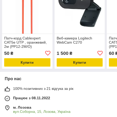
Патч-корд Cablexpert
Веб-камера Logitech
Патч
CAT5e UTP , оранжевий,
WebCam C270
CAT5
2м (PP12-2M/O)
(PP1
50
1 500
60
₴
₴
Купити
Купити
Про нас
100% позитивних з 21 відгука за рік
Працює з 08.11.2022
м. Лозова
вул.Соборна, 15, Лозова, Україна