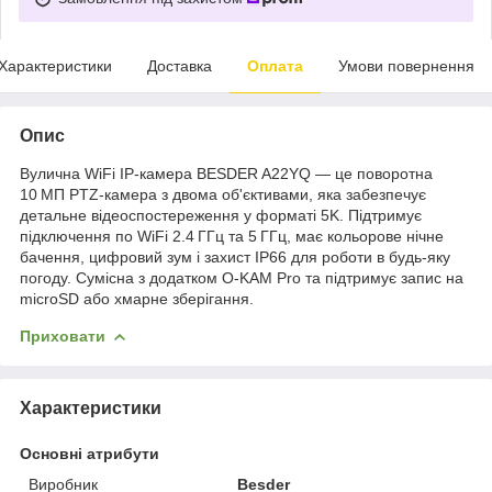
Характеристики
Доставка
Оплата
Умови повернення
Опис
Вулична WiFi IP-камера BESDER A22YQ — це поворотна
10 МП PTZ-камера з двома об'єктивами, яка забезпечує
детальне відеоспостереження у форматі 5K. Підтримує
підключення по WiFi 2.4 ГГц та 5 ГГц, має кольорове нічне
бачення, цифровий зум і захист IP66 для роботи в будь-яку
погоду. Сумісна з додатком O-KAM Pro та підтримує запис на
microSD або хмарне зберігання.
Приховати
Характеристики
Основні атрибути
Виробник
Besder