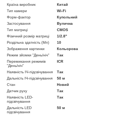
Країна виробник
Китай
Тип камери
Wi-Fi
Форм-фактор
Купольний
Застосування
Вулична
Тип матриці
CMOS
Фізичний розмір матриці
1/2.8"
Роздільна здатність (Мп)
10
Зображення картинки
Кольорова
Режим зйомки "День/ніч"
Так
Перемикання режимів
ICR
"День/ніч"
Наявність ІЧ-підсвічування
Так
Дальність ІЧ-підсвічування
50 м
Стан
Новий
Датчик руху
Так
Наявність LED-
Так
підсвічування
Дальність LED
50 м
підсвічування