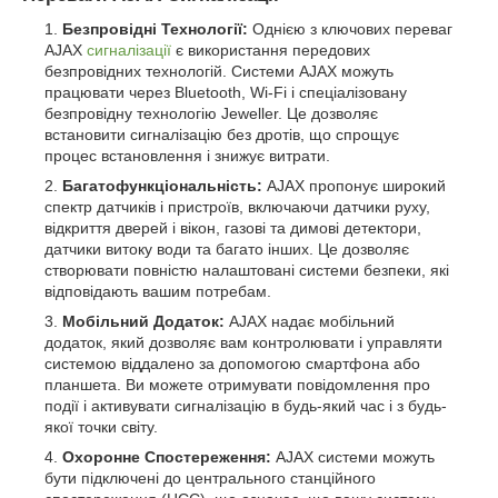
Безпровідні Технології:
Однією з ключових переваг
AJAX
сигналізації
є використання передових
безпровідних технологій. Системи AJAX можуть
працювати через Bluetooth, Wi-Fi і спеціалізовану
безпровідну технологію Jeweller. Це дозволяє
встановити сигналізацію без дротів, що спрощує
процес встановлення і знижує витрати.
Багатофункціональність:
AJAX пропонує широкий
спектр датчиків і пристроїв, включаючи датчики руху,
відкриття дверей і вікон, газові та димові детектори,
датчики витоку води та багато інших. Це дозволяє
створювати повністю налаштовані системи безпеки, які
відповідають вашим потребам.
Мобільний Додаток:
AJAX надає мобільний
додаток, який дозволяє вам контролювати і управляти
системою віддалено за допомогою смартфона або
планшета. Ви можете отримувати повідомлення про
події і активувати сигналізацію в будь-який час і з будь-
якої точки світу.
Охоронне Спостереження:
AJAX системи можуть
бути підключені до центрального станційного