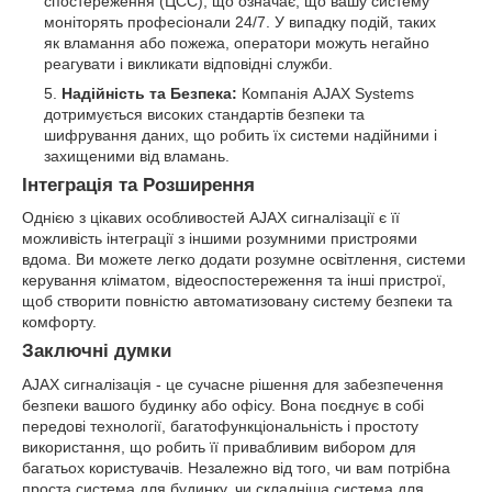
спостереження (ЦСС), що означає, що вашу систему
моніторять професіонали 24/7. У випадку подій, таких
як вламання або пожежа, оператори можуть негайно
реагувати і викликати відповідні служби.
Надійність та Безпека:
Компанія AJAX Systems
дотримується високих стандартів безпеки та
шифрування даних, що робить їх системи надійними і
захищеними від вламань.
Інтеграція та Розширення
Однією з цікавих особливостей AJAX сигналізації є її
можливість інтеграції з іншими розумними пристроями
вдома. Ви можете легко додати розумне освітлення, системи
керування кліматом, відеоспостереження та інші пристрої,
щоб створити повністю автоматизовану систему безпеки та
комфорту.
Заключні думки
AJAX сигналізація - це сучасне рішення для забезпечення
безпеки вашого будинку або офісу. Вона поєднує в собі
передові технології, багатофункціональність і простоту
використання, що робить її привабливим вибором для
багатьох користувачів. Незалежно від того, чи вам потрібна
проста система для будинку, чи складніша система для