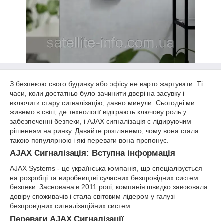
З безпекою свого будинку або офісу не варто жартувати. Ті
часи, коли достатньо було зачинити двері на засувку і
включити стару сигналізацію, давно минули. Сьогодні ми
живемо в світі, де технології відіграють ключову роль у
забезпеченні безпеки, і AJAX сигналізація є лідируючим
рішенням на ринку. Давайте розглянемо, чому вона стала
такою популярною і які переваги вона пропонує.
AJAX Сигналізація: Вступна інформація
AJAX Systems - це українська компанія, що спеціалізується
на розробці та виробництві сучасних безпровідних систем
безпеки. Заснована в 2011 році, компанія швидко завоювала
довіру споживачів і стала світовим лідером у галузі
безпровідних сигналізаційних систем.
Переваги AJAX Сигналізації