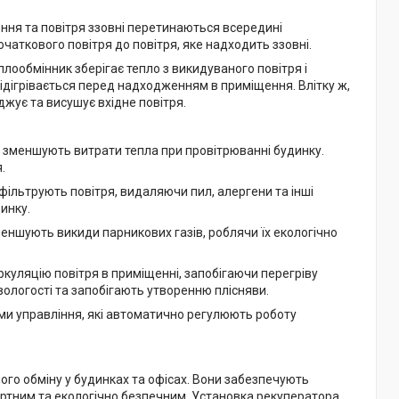
ння та повітря ззовні перетинаються всередині
чаткового повітря до повітря, яке надходить ззовні.
плообмінник зберігає тепло з викидуваного повітря і
підігрівається перед надходженням в приміщення. Влітку ж,
джує та висушує вхідне повітря.
и зменшують витрати тепла при провітрюванні будинку.
.
фільтрують повітря, видаляючи пил, алергени та інші
инку.
ншують викиди парникових газів, роблячи їх екологічно
уляцію повітря в приміщенні, запобігаючи перегріву
ологості та запобігають утворенню плісняви.
ми управління, які автоматично регулюють роботу
го обміну у будинках та офісах. Вони забезпечують
ортним та екологічно безпечним. Установка рекуператора