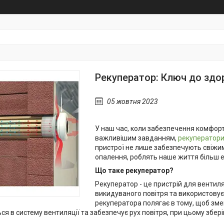
Рекуператор: Ключ до здор
05 жовтня 2023
У наш час, коли забезпечення комфорт
важливішим завданням,
рекуператор
пристрої не лише забезпечують свіжи
опалення, роблять наше життя більш 
Що таке рекуператор?
Рекуператор - це пристрій для вентиляц
викидуваного повітря та використовує 
рекуператора полягає в тому, щоб зме
я в систему вентиляції та забезпечує рух повітря, при цьому збе