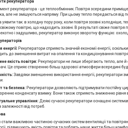
оти рекуператора
мент рекуператора - це теплообмінник. Повітря зсередини приміще
а, але не змішуються напряму. При цьому тепло передається від по
уявити так: в холодну пору року, коли повітря ззовні холодніше, те
свіжому повітрю, що надходить ззовні. В результаті свіже повітря 
пекотно і задушливо, рекуператор виконує зворотну функцію: охоло
уператорів
 енергії:
Рекуператори сприяють значній економії енергії, оскільк
дить до зменшення витрат на опалення та кондиціонування повітря
не якість повітря:
Рекуператори не лише зберігають тепло, але й 
чі. Це сприяє створенню більш здорової атмосфери всередині буд
чність:
Завдяки зменшенню використання енергії, рекуператори зме
и.
 та безпека:
Рекуператори дозволяють підтримувати постійну цирк
творенню конденсату взимку. Вони також сприяють зниженню рівня в
туальне управління:
Деякі сучасні рекуператори оснащені система
 залежності від потреб.
ова
 стали важливою частиною сучасних систем вентиляції та повітряно
ргії, підвищують якість повітря та роблять наше життя більш комф