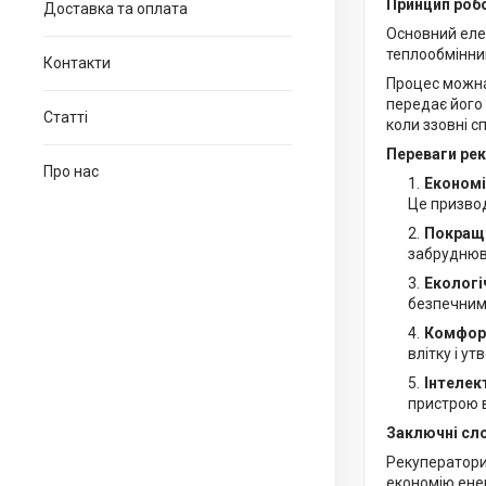
Принцип роб
Доставка та оплата
Основний еле
теплообмінник
Контакти
Процес можна 
передає його 
Статті
коли ззовні с
Переваги рек
Про нас
Економія
Це призво
Покраще
забруднюва
Екологі
безпечним
Комфорт
влітку і у
Інтелек
пристрою в
Заключні сл
Рекуператори
економію ене