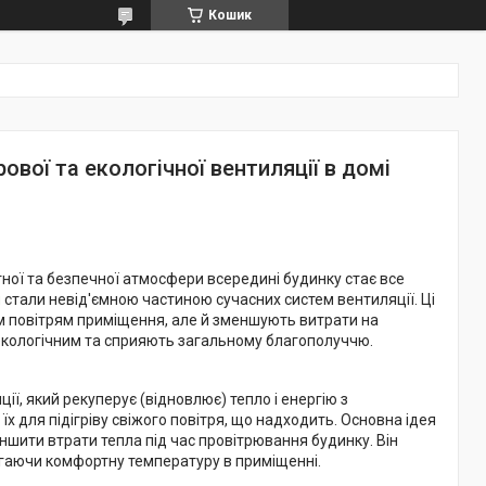
Кошик
ової та екологічної вентиляції в домі
ної та безпечної атмосфери всередині будинку стає все
и
стали невід'ємною частиною сучасних систем вентиляції. Ці
м повітрям приміщення, але й зменшують витрати на
екологічним та сприяють загальному благополуччю.
ії, який рекуперує (відновлює) тепло і енергію з
їх для підігріву свіжого повітря, що надходить. Основна ідея
ншити втрати тепла під час провітрювання будинку. Він
рігаючи комфортну температуру в приміщенні.