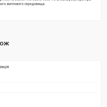
ного житлового середовища.
зація